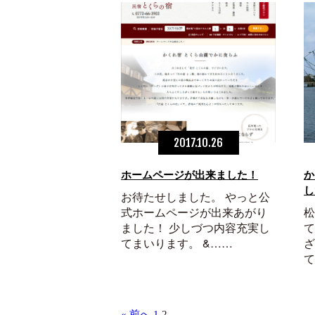
2017.10.26
ホームページが出来ました！
か
し
お待たせしました。 やっと公
式ホームページが出来あがり
松
ました！ 少しづつ内容充実し
て
てまいります。 &……
ざ
て
« 前へ
1
2