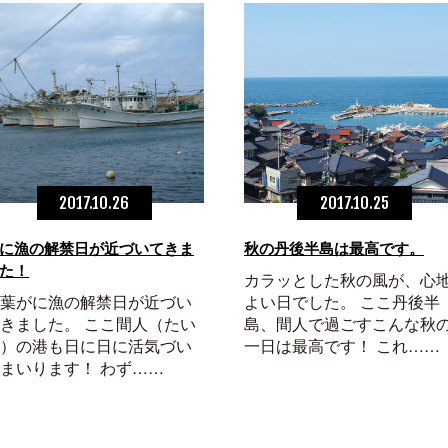
2017.10.26
2017.10.25
に漁の解禁日が近づいてきま
秋の丹後半島は最高です。
た！
カラッとした秋の風が、心
葉がに漁の解禁日が近づい
よい日でした。 ここ丹後半
きました。 ここ間人（たい
島、間人で過ごすこんな秋
）の港も日に日に活気づい
一日は最高です！ これ……
まいります！ わず……