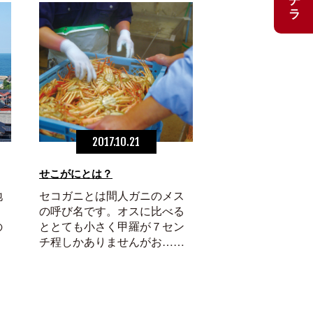
2017.10.21
せこがにとは？
地
セコガニとは間人ガニのメス
の呼び名です。オスに比べる
の
ととても小さく甲羅が７セン
チ程しかありませんがお……