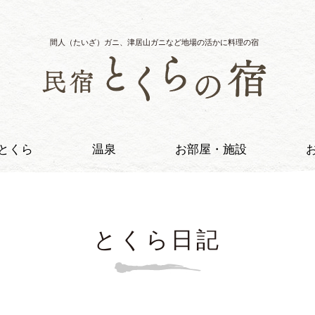
間人（たいざ）ガニ、津居山ガニなど地場の活かに料理の宿
とくら
温泉
お部屋・施設
とくら日記